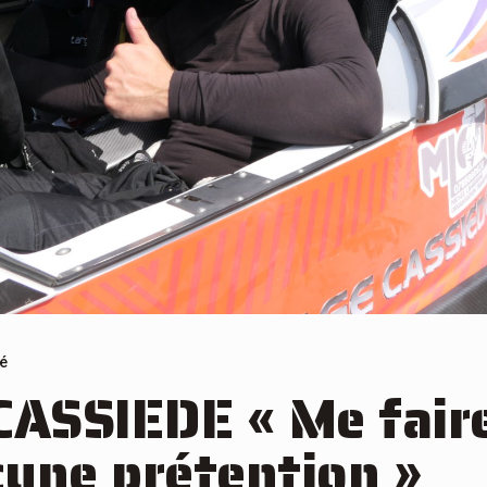
é
CASSIEDE « Me faire
une prétention »