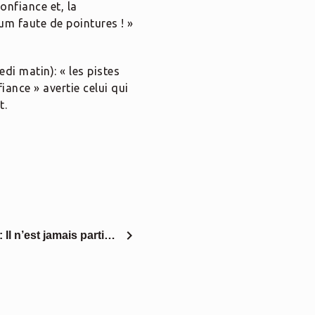
onfiance et, la
um faute de pointures ! »
di matin): « les pistes
iance » avertie celui qui
t.
chevron_right
 Il n’est jamais parti…