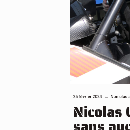
⌙
25 février 2024
Non class
Nicolas 
sans auc