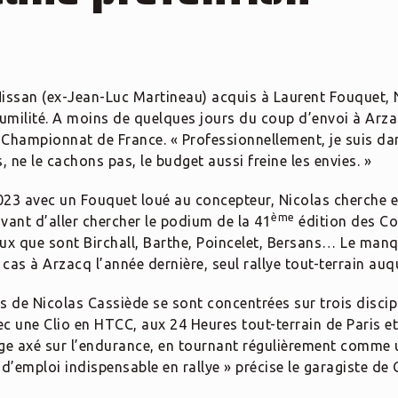
issan (ex-Jean-Luc Martineau) acquis à Laurent Fouquet, 
umilité. A moins de quelques jours du coup d’envoi à Arzacq
Championnat de France. « Professionnellement, je suis dan
s, ne le cachons pas, le budget aussi freine les envies. »
23 avec un Fouquet loué au concepteur, Nicolas cherche es
ème
 avant d’aller chercher le podium de la 41
édition des Col
ux que sont Birchall, Barthe, Poincelet, Bersans… Le manq
cas à Arzacq l’année dernière, seul rallye tout-terrain auque
ns de Nicolas Cassiède se sont concentrées sur trois discip
ec une Clio en HTCC, aux 24 Heures tout-terrain de Paris et
ge axé sur l’endurance, en tournant régulièrement comme
emploi indispensable en rallye » précise le garagiste de 