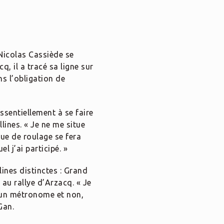
Nicolas Cassiède se
, il a tracé sa ligne sur
s l’obligation de
sentiellement à se faire
lines. « Je ne me situe
ue de roulage se fera
l j’ai participé. »
lines distinctes : Grand
 au rallye d’Arzacq. « Je
 un métronome et non,
Gan.