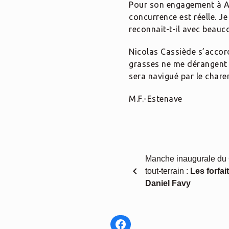
Pour son engagement à Arz
concurrence est réelle. J
reconnait-t-il avec beauc
Nicolas Cassiède s’accord
grasses ne me dérangent p
sera navigué par le chare
M.F.-Estenave
Manche inaugurale du
chevron_left
tout-terrain :
Les forfai
Daniel Favy
Facebook