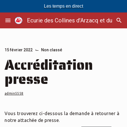
Les temps en direct
Passer
menu
Ecurie des Collines d'Arzacq et du Soub
search
au
contenu
⌙
15 février 2022
Non classé
Accréditation
presse
admin5558
Vous trouverez ci-dessous la demande à retourner à
notre attachée de presse.