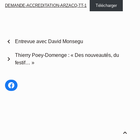
DEMANDE-ACCREDITATION-ARZACQ-TT-1
Télécharger
chevron_left
Entrevue avec David Monsegu
Thierry Poey-Domenge : « Des nouveautés, du
chevron_right
festif… »
Facebook
expand_less