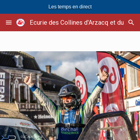
Les temps en direct
Passer
menu
Ecurie des Collines d'Arzacq et du Soub
search
au
contenu