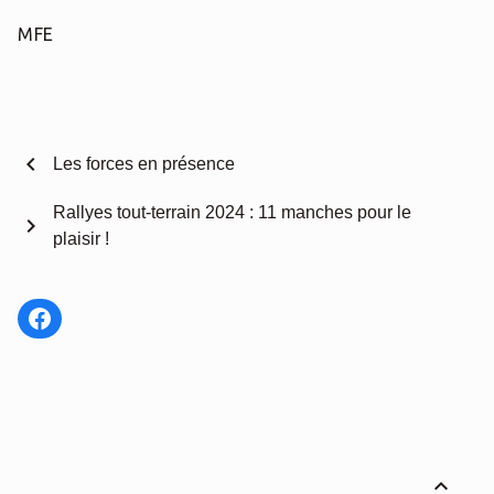
MFE
chevron_left
Les forces en présence
Rallyes tout-terrain 2024 : 11 manches pour le
chevron_right
plaisir !
Facebook
expand_less