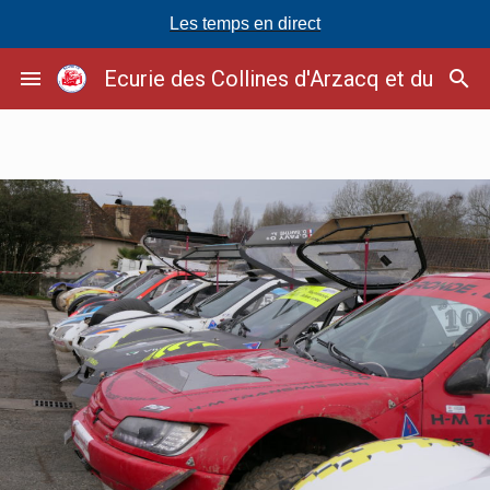
Les temps en direct
Passer
menu
Ecurie des Collines d'Arzacq et du Soub
search
au
contenu