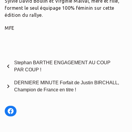
Sylvie David Boulin et Virginie Malval, mère et fille,
forment le seul équipage 100% féminin sur cette
édition du rallye.
MFE
Stephan BARTHE ENGAGEMENT AU COUP
chevron_left
PAR COUP !
DERNIERE MINUTE Forfait de Justin BIRCHALL,
chevron_right
Champion de France en titre !
Facebook